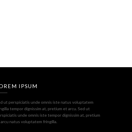
OREM IPSUM
d ut perspiciatis unde omnis iste natus voluptatem
ingilla tempor dignissim at, pretium et arcu. Sed ut
rspiciatis unde omnis iste tempor dignissim at, pretium
 arcu natus voluptatem fringilla.