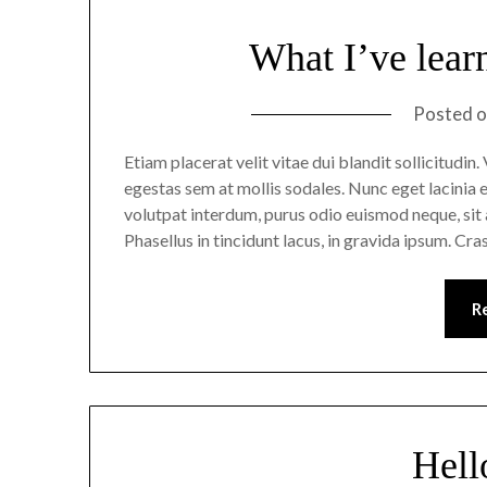
What I’ve lear
Posted 
Etiam placerat velit vitae dui blandit sollicitudi
egestas sem at mollis sodales. Nunc eget lacinia e
volutpat interdum, purus odio euismod neque, sit a
Phasellus in tincidunt lacus, in gravida ipsum. Cra
R
Hell