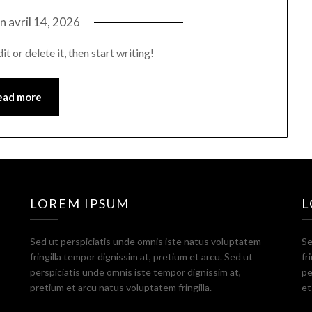
on
avril 14, 2026
 or delete it, then start writing!
ead more
LOREM IPSUM
L
Sed ut perspiciatis unde omnis iste natus voluptatem
Se
fringilla tempor dignissim at, pretium et arcu. Sed ut
fr
perspiciatis unde omnis iste tempor dignissim at,
pe
pretium et arcu natus voluptatem fringilla.
et