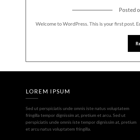
Posted 
Welcome to WordPress. This is your first post. Edit
R
LOREM IPSUM
Sed ut perspiciatis unde omnis iste natus voluptatem
fringilla tempor dignissim at, pretium et arcu. Sed ut
perspiciatis unde omnis iste tempor dignissim at, pretium
et arcu natus voluptatem fringilla.